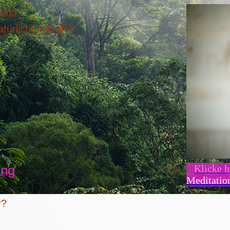
den?
türlichen Kraft?
ang
Klicke h
Meditatio
r?