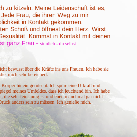
h zu kitzeln. Meine Leidenschaft ist es,
 Jede Frau, die ihren Weg zu mir
iblichkeit in Kontakt gekommen.
ten Schoß und öffnest dein Herz. Wirst
Sexualität. Kommst in Kontakt mit deinen
ist ganz Frau -
sinnlich - du selbst
ht bewusst über die Kräfte ins uns Frauen. Ich habe sie
 die mich sehr bereichert.
en Körper hinein gerutscht. Ich spüre eine Urkraft und
piegel meines Umfeldes, dass ich leuchtend bin. Ich habe
, die sehr feinsinnig ist und eben manchmal gar nicht
 Druck anders sein zu müssen. Ich genieße mich.