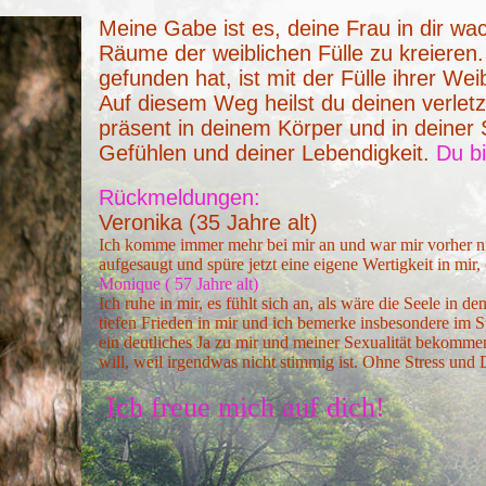
Meine Gabe ist es, deine Frau in dir wac
Räume der weiblichen Fülle zu kreieren.
gefunden hat, ist mit der Fülle ihrer We
Auf diesem Weg heilst du deinen verletz
präsent in deinem Körper und in deiner 
Gefühlen und deiner Lebendigkeit.
Du b
Rückmeldungen:
Veronika (35 Jahre alt)
Ich komme immer mehr bei mir an und war mir vorher nic
aufgesaugt und spüre jetzt eine eigene Wertigkeit in mir,
Monique ( 57 Jahre alt)
Ich ruhe in mir, es fühlt sich an, als wäre die Seele in d
tiefen Frieden in mir und ich bemerke insbesondere im S
ein deutliches Ja zu mir und meiner Sexualität bekommen
will, weil irgendwas nicht stimmig ist. Ohne Stress und
Ich freue mich auf dich!