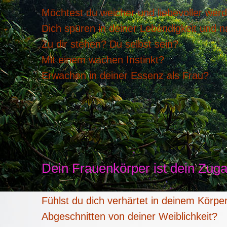
Möchtest du weicher und liebevoller wer
Dich spüren in deiner Lebendigkeit und na
Zu dir stehen?
Du selbst sein?
Mit einem wachen Instinkt?
Erwachen in deiner Essenz als Frau?
Dein Frauenkörper ist dein Zug
Fühlst du dich verhärtet in deinem Körpe
Abgeschnitten von deiner Weiblichkeit?